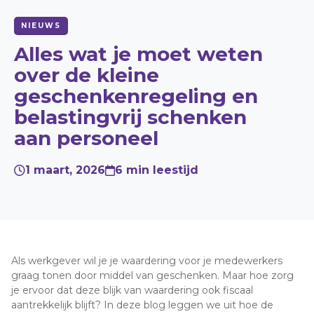
NIEUWS
MENU
Vacatures
Alles wat je moet weten
over de kleine
Contact
geschenkenregeling en
Giftcard verzilveren
belastingvrij schenken
aan personeel
+31 (0) 30 200 4500
1 maart, 2026
6 min leestijd
Direct bestellen
Offerte aanvragen
Als werkgever wil je je waardering voor je medewerkers
graag tonen door middel van geschenken. Maar hoe zorg
je ervoor dat deze blijk van waardering ook fiscaal
aantrekkelijk blijft? In deze blog leggen we uit hoe de