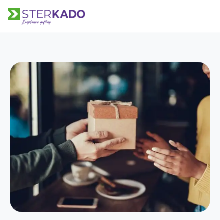
HOOFDMENU
Keuze Kado
Kerstpakketten
Kerst
Bedankje
Verjaardag
Alle momenten
Over Sterkado