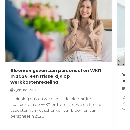
Bloemen geven aan personeel en WKR
Va
in 2026: een frisse kijk op
on
werkkostenregeling
12
7 januari 2026
Dit
In dit blog duiken we diep in de bloemrijke
WKR
nuances van de WKR en belichten we de fiscale
wer
aspecten van het schenken van bloemen aan
personeel in 2026.