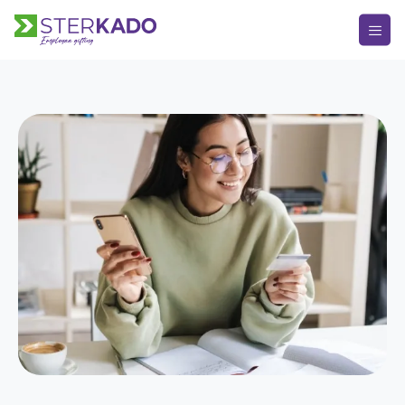
HOOFDMENU
Keuze Kado
Kerstpakketten
Kerst
Bedankje
Verjaardag
Alle momenten
Over Sterkado