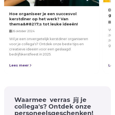
De
Hoe organiseer je een succesvol
gel
kerstdiner op het werk? Van
4 
thema&#8217;s tot leuke ideeën!
Wil
26 oktober 2024
zoa
Wil je een onvergetelijk kerstdiner organiseren
zond
voor je collega's? Ontdek onze beste tips en
goe
creatieve ideeën voor een geslaagd
van
bedrijfskerstfeest in 2025.
dez
hoe
Lees meer
Lee
&he
Waarmee
verras
jij je
collega's? Ontdek onze
personeelsgeschenken!