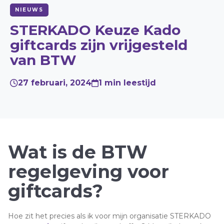
NIEUWS
MENU
STERKADO Keuze Kado
Vacatures
giftcards zijn vrijgesteld
Contact
van BTW
Giftcard verzilveren
27 februari, 2024
1 min leestijd
+31 (0) 30 200 4500
Direct bestellen
Wat is de BTW
regelgeving voor
Offerte aanvragen
giftcards?
Hoe zit het precies als ik voor mijn organisatie STERKADO