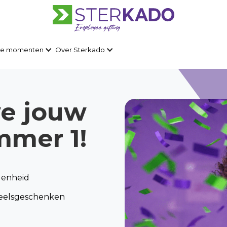
lle momenten
Over Sterkado
e jouw
mmer 1!
genheid
neelsgeschenken