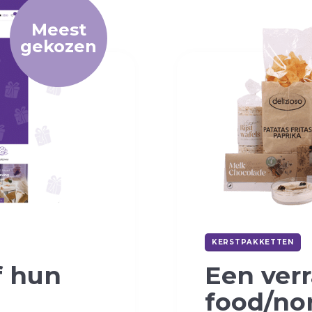
Meest
gekozen
KERSTPAKKETTEN
f
hun
Een ver
food/no