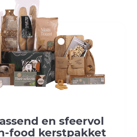
rassend en
sfeervol
n-food kerstpakket