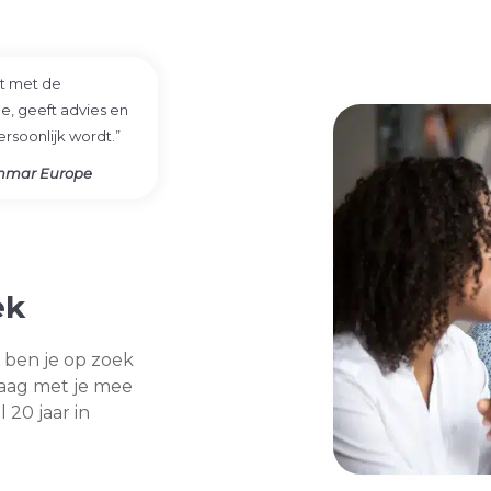
ct met de
 geeft advies en
rsoonlijk wordt.”
Yanmar Europe
ek
 ben je op zoek
aag met je mee
 20 jaar in