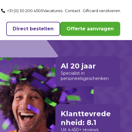
+31 (0) 30 200 4500
Vacatures
Contact
Giftcard verzilveren
Direct bestellen
Offerte aanvragen
Al 20 jaar
Specialist in
personeelsgeschenken
Klanttevrede
nheid: 8.1
Uit 4.450+ reviews