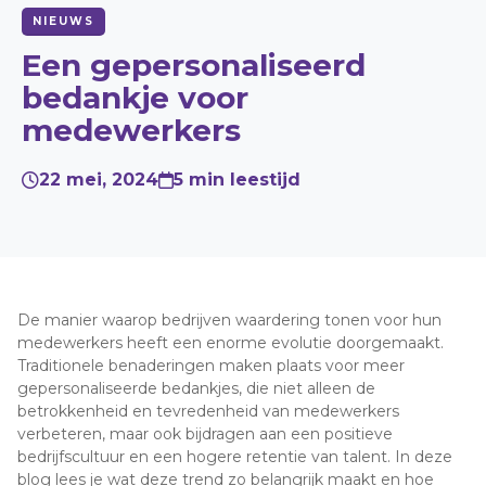
NIEUWS
MENU
Een gepersonaliseerd
Vacatures
bedankje voor
Contact
medewerkers
Giftcard verzilveren
22 mei, 2024
5 min leestijd
+31 (0) 30 200 4500
Direct bestellen
De manier waarop bedrijven waardering tonen voor hun
medewerkers heeft een enorme evolutie doorgemaakt.
Offerte aanvragen
Traditionele benaderingen maken plaats voor meer
gepersonaliseerde bedankjes, die niet alleen de
betrokkenheid en tevredenheid van medewerkers
verbeteren, maar ook bijdragen aan een positieve
bedrijfscultuur en een hogere retentie van talent. In deze
blog lees je wat deze trend zo belangrijk maakt en hoe