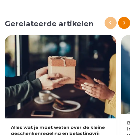
Gerelateerde artikelen
Bl
Alles wat je moet weten over de kleine
in 
geschenkenregeling en belastingvrij
we