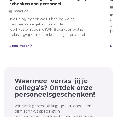
schenken aan personeel
7 
1 maart 2026
In d
In dit blog leggen we uit hoe de kleine
nua
geschenkenregeling binnen de
asp
werkkostenregeling (WKR) werkt en wat je
pers
belastingvrij kunt schenken aan je personeel.
Lees meer
Lee
Waarmee
verras
jij je
collega's? Ontdek onze
personeelsgeschenken!
Van welk geschenk krijgt je personeel een
glimlach? Als specialist in
personeelsgeschenken, helpen we je graag