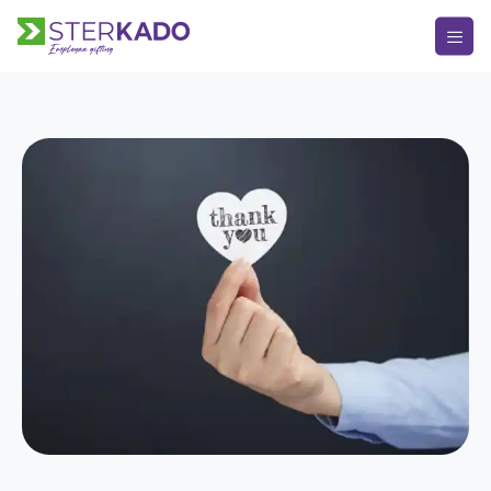
HOOFDMENU
Keuze Kado
Kerstpakketten
Kerst
Bedankje
Verjaardag
Alle momenten
Over Sterkado