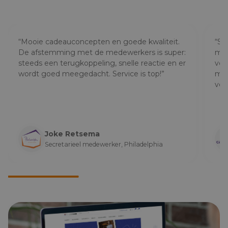
i
n
g
e
n
(
o
“Mooie cadeauconcepten en goede kwaliteit.
“ST
p
t
De afstemming met de medewerkers is super:
med
i
o
steeds een terugkoppeling, snelle reactie en er
ver
n
wordt goed meegedacht. Service is top!”
mee 
e
e
ver
l
)
Joke Retsema
Secretarieel medewerker, Philadelphia