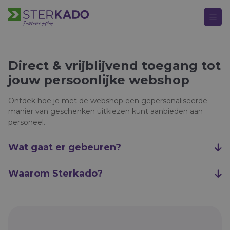
Direct & vrijblijvend toegang tot
jouw persoonlijke webshop
HOOFDMENU
Keuze Kado
Ontdek hoe je met de webshop een gepersonaliseerde
Kerstpakketten
manier van geschenken uitkiezen kunt aanbieden aan
personeel.
Kerst
Wat gaat er gebeuren?
Bedankje
Waarom Sterkado?
Verjaardag
Alle momenten
Over Sterkado