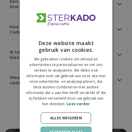
Een product op de webshop is verdwenen.
Hoe kan dit?
Hoe verzilver ik mijn bestelde Fashion
Cadeaukaart?
Deze website maakt
gebruik van cookies.
Ik heb een verkeerde keuze gemaakt bij het
kiezen cadeaukaart
We gebruiken cookies om inhoud en
advertenties te personaliseren en om ons
verkeer te analyseren. We delen ook
informatie over uw gebruik van onze site met
Waarom kan ik niet kiezen voor een bol.com
onze advertentie- en analysepartners, die
cadeaukaart?
deze kunnen combineren met andere
informatie die u aan hen heeft verstrekt of die
zij hebben verzameld door uw gebruik van
hun diensten.
Lees verder
ALLES WEIGEREN
We doen je 3 beloftes
ACCEPTEER ALLES