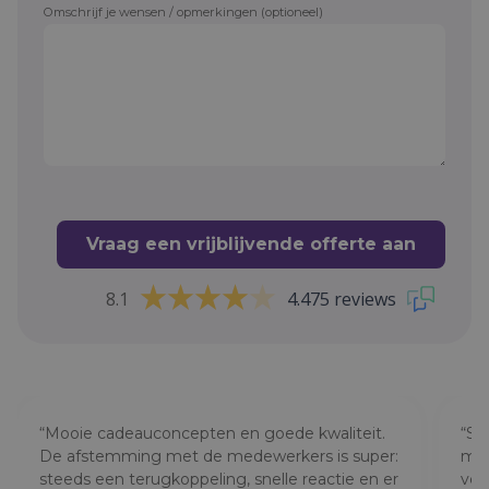
Omschrijf je wensen / opmerkingen (optioneel)
Vraag een vrijblijvende offerte aan
8.1
4.475 reviews
“Mooie cadeauconcepten en goede kwaliteit.
“ST
De afstemming met de medewerkers is super:
med
steeds een terugkoppeling, snelle reactie en er
ver