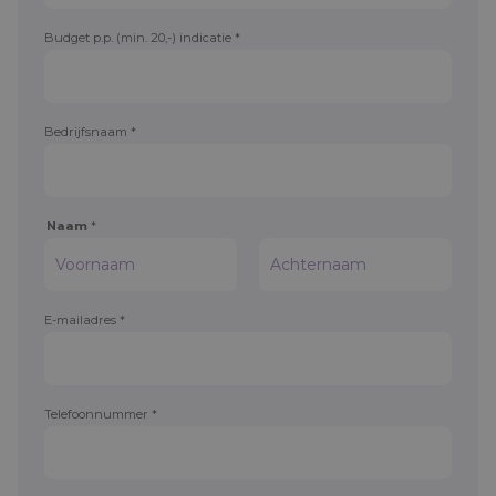
Budget p.p. (min. 20,-) indicatie
*
Bedrijfsnaam
*
Naam
*
Voornaam
Achternaam
L
E-mailadres
*
a
y
o
u
t
*
(
Telefoonnummer
*
m
i
n
.