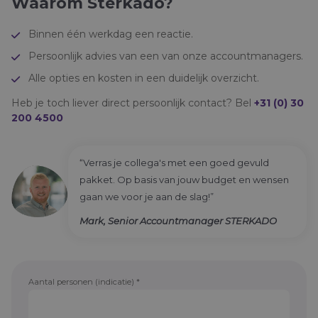
Waarom Sterkado?
MENU
Binnen één werkdag een reactie.
Vacatures
Persoonlijk advies van een van onze accountmanagers.
Contact
Alle opties en kosten in een duidelijk overzicht.
Heb je toch liever direct persoonlijk contact? Bel
+31 (0) 30
Giftcard verzilveren
200 4500
+31 (0) 30 200 4500
“Verras je collega's met een goed gevuld
pakket. Op basis van jouw budget en wensen
gaan we voor je aan de slag!”
Direct bestellen
Mark, Senior Accountmanager STERKADO
Offerte aanvragen
Aantal personen (indicatie)
*