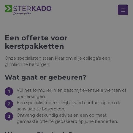
Een offerte voor
kerstpakketten
HOOFDMENU
Keuze Kado
Onze specialisten staan klaar om al je collega’s een
Kerstpakketten
glimlach te bezorgen.
Wat gaat er gebeuren?
Kerst
Bedankje
Vul het formulier in en beschrijf eventuele wensen of
opmerkingen.
Verjaardag
Een specialist neemt vrijblijvend contact op om de
aanvraag te bespreken.
Alle momenten
Ontvang deskundig advies en een op maat
gemaakte offerte gebaseerd op jullie behoeften.
Over Sterkado