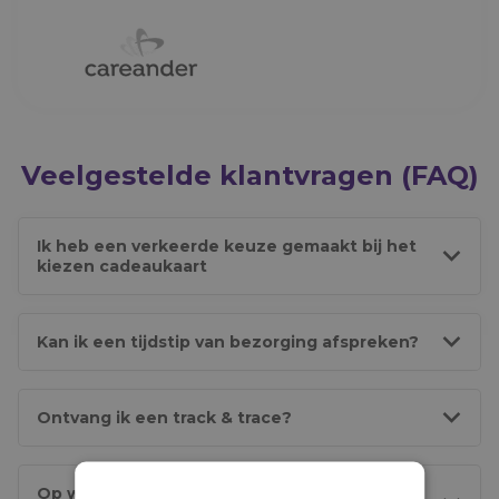
Veelgestelde klantvragen (FAQ)
Ik heb een verkeerde keuze gemaakt bij het
kiezen cadeaukaart
Kan ik een tijdstip van bezorging afspreken?
Ontvang ik een track & trace?
Op welke dagen wordt mijn bestelling