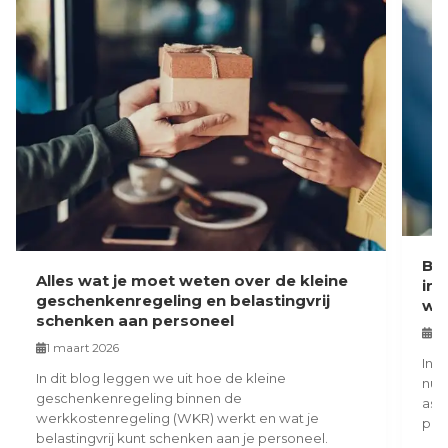
Bl
Alles wat je moet weten over de kleine
in 
geschenkenregeling en belastingvrij
we
schenken aan personeel
7 
1 maart 2026
In d
In dit blog leggen we uit hoe de kleine
nua
geschenkenregeling binnen de
asp
werkkostenregeling (WKR) werkt en wat je
pers
belastingvrij kunt schenken aan je personeel.