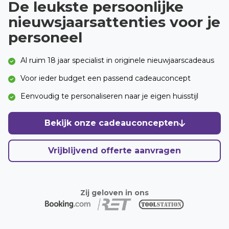
De leukste persoonlijke
nieuwsjaarsattenties voor je
MENU
personeel
Vacatures
Contact
Al ruim 18 jaar specialist in originele nieuwjaarscadeaus
Voor ieder budget een passend cadeauconcept
Giftcard verzilveren
Eenvoudig te personaliseren naar je eigen huisstijl
+31 (0) 30 200 4500
Bekijk onze cadeauconcepten
Direct bestellen
Vrijblijvend offerte aanvragen
Offerte aanvragen
Zij geloven in ons