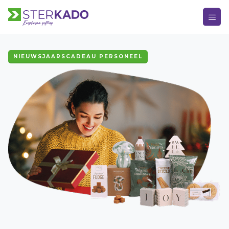
NIEUWSJAARSCADEAU PERSONEEL
HOOFDMENU
Keuze Kado
Kerstpakketten
Kerst
Bedankje
Verjaardag
Alle momenten
Over Sterkado