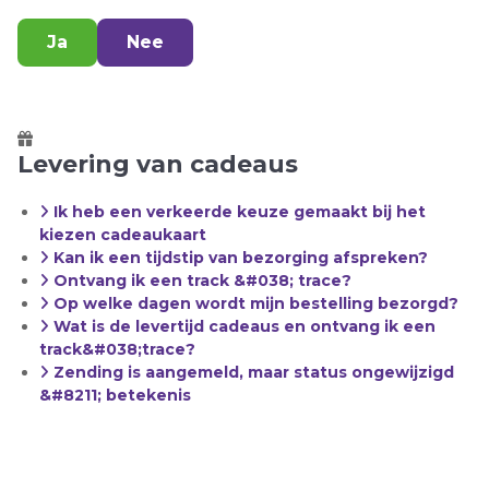
Ja
Nee
MENU
Vacatures
Contact
Levering van cadeaus
Giftcard verzilveren
Ik heb een verkeerde keuze gemaakt bij het
+31 (0) 30 200 4500
kiezen cadeaukaart
Kan ik een tijdstip van bezorging afspreken?
Ontvang ik een track &#038; trace?
Op welke dagen wordt mijn bestelling bezorgd?
Direct bestellen
Wat is de levertijd cadeaus en ontvang ik een
track&#038;trace?
Offerte aanvragen
Zending is aangemeld, maar status ongewijzigd
&#8211; betekenis