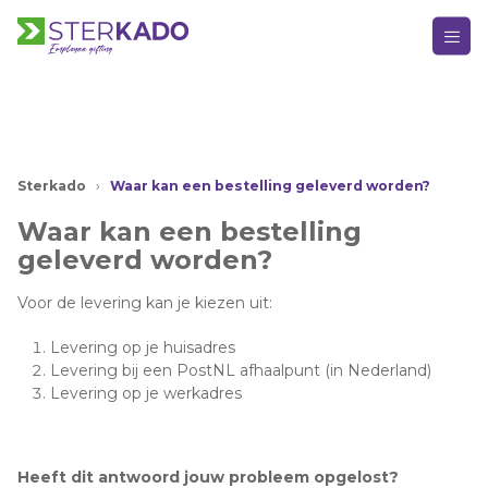
HOOFDMENU
Sterkado
Keuze Kado
›
Waar kan een bestelling geleverd worden?
Waar kan een bestelling
Kerstpakketten
geleverd worden?
Kerst
Voor de levering kan je kiezen uit:
Bedankje
Levering op je huisadres
Levering bij een PostNL afhaalpunt (in Nederland)
Verjaardag
Levering op je werkadres
Alle momenten
Over Sterkado
Heeft dit antwoord jouw probleem opgelost?